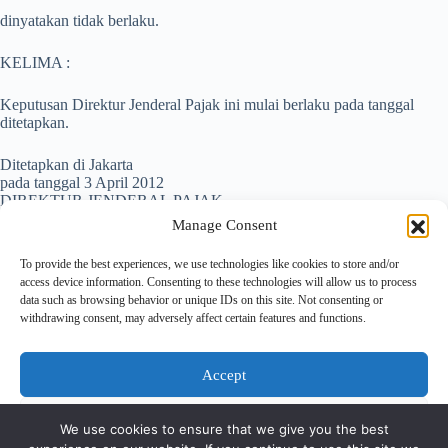
dinyatakan tidak berlaku.
KELIMA :
Keputusan Direktur Jenderal Pajak ini mulai berlaku pada tanggal
ditetapkan.
Ditetapkan di Jakarta
pada tanggal 3 April 2012
DIREKTUR JENDERAL PAJAK,
Manage Consent
ttd
To provide the best experiences, we use technologies like cookies to store and/or
access device information. Consenting to these technologies will allow us to process
A. Fuad Rahmany
data such as browsing behavior or unique IDs on this site. Not consenting or
NIP 195411111981121001
withdrawing consent, may adversely affect certain features and functions.
Accept
Deny
We use cookies to ensure that we give you the best