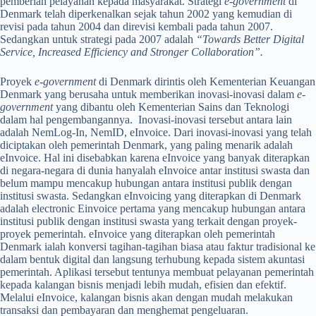
pemberian pelayanan kepada masyarakat. Strategi
e-government
di
Denmark telah diperkenalkan sejak tahun 2002 yang kemudian di
revisi pada tahun 2004 dan direvisi kembali pada tahun 2007.
Sedangkan untuk strategi pada 2007 adalah
“Towards Better Digital
Service, Increased Efficiency and Stronger Collaboration”.
Proyek
e-government
di Denmark dirintis oleh Kementerian Keuangan
Denmark yang berusaha untuk memberikan inovasi-inovasi dalam
e-
government
yang dibantu oleh Kementerian Sains dan Teknologi
dalam hal pengembangannya. Inovasi-inovasi tersebut antara lain
adalah NemLog-In, NemID, eInvoice. Dari inovasi-inovasi yang telah
diciptakan oleh pemerintah Denmark, yang paling menarik adalah
eInvoice. Hal ini disebabkan karena eInvoice yang banyak diterapkan
di negara-negara di dunia hanyalah eInvoice antar institusi swasta dan
belum mampu mencakup hubungan antara institusi publik dengan
institusi swasta. Sedangkan eInvoicing yang diterapkan di Denmark
adalah electronic Einvoice pertama yang mencakup hubungan antara
institusi publik dengan institusi swasta yang terkait dengan proyek-
proyek pemerintah. eInvoice yang diterapkan oleh pemerintah
Denmark ialah konversi tagihan-tagihan biasa atau faktur tradisional ke
dalam bentuk digital dan langsung terhubung kepada sistem akuntasi
pemerintah. Aplikasi tersebut tentunya membuat pelayanan pemerintah
kepada kalangan bisnis menjadi lebih mudah, efisien dan efektif.
Melalui eInvoice, kalangan bisnis akan dengan mudah melakukan
transaksi dan pembayaran dan menghemat pengeluaran.