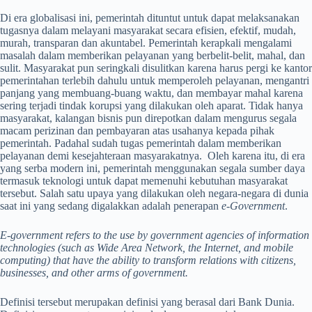
Di era globalisasi ini, pemerintah dituntut untuk dapat melaksanakan
tugasnya dalam melayani masyarakat secara efisien, efektif, mudah,
murah, transparan dan akuntabel. Pemerintah kerapkali mengalami
masalah dalam memberikan pelayanan yang berbelit-belit, mahal, dan
sulit. Masyarakat pun seringkali disulitkan karena harus pergi ke kantor
pemerintahan terlebih dahulu untuk memperoleh pelayanan, mengantri
panjang yang membuang-buang waktu, dan membayar mahal karena
sering terjadi tindak korupsi yang dilakukan oleh aparat. Tidak hanya
masyarakat, kalangan bisnis pun direpotkan dalam mengurus segala
macam perizinan dan pembayaran atas usahanya kepada pihak
pemerintah. Padahal sudah tugas pemerintah dalam memberikan
pelayanan demi kesejahteraan masyarakatnya. Oleh karena itu, di era
yang serba modern ini, pemerintah menggunakan segala sumber daya
termasuk teknologi untuk dapat memenuhi kebutuhan masyarakat
tersebut. Salah satu upaya yang dilakukan oleh negara-negara di dunia
saat ini yang sedang digalakkan adalah penerapan
e-Government
.
E-government refers to the use by government agencies of information
technologies (such as Wide Area Network, the Internet, and mobile
computing) that have the ability to transform relations with citizens,
businesses, and other arms of government.
Definisi tersebut merupakan definisi yang berasal dari Bank Dunia.