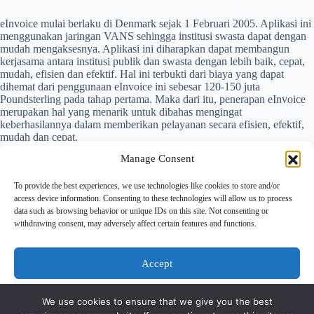
eInvoice mulai berlaku di Denmark sejak 1 Februari 2005. Aplikasi ini
menggunakan jaringan VANS sehingga institusi swasta dapat dengan
mudah mengaksesnya. Aplikasi ini diharapkan dapat membangun
kerjasama antara institusi publik dan swasta dengan lebih baik, cepat,
mudah, efisien dan efektif. Hal ini terbukti dari biaya yang dapat
dihemat dari penggunaan eInvoice ini sebesar 120-150 juta
Poundsterling pada tahap pertama. Maka dari itu, penerapan eInvoice
merupakan hal yang menarik untuk dibahas mengingat
keberhasilannya dalam memberikan pelayanan secara efisien, efektif,
mudah dan cepat.
Manage Consent
To provide the best experiences, we use technologies like cookies to store and/or
access device information. Consenting to these technologies will allow us to process
[1]
http:/epractice.eu diunduh pada hari Rabu, 8 Desember 2010 pukul
data such as browsing behavior or unique IDs on this site. Not consenting or
10.00
withdrawing consent, may adversely affect certain features and functions.
Accept
Deny
We use cookies to ensure that we give you the best