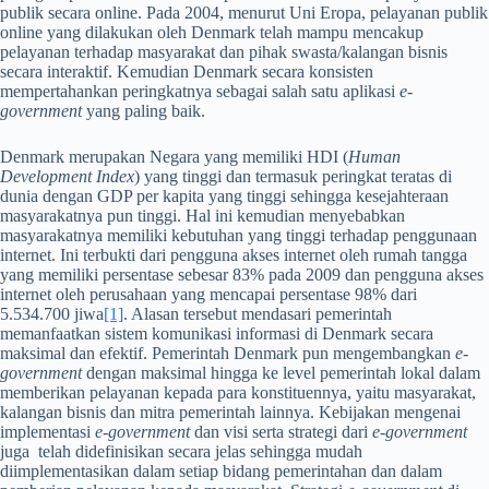
publik secara online. Pada 2004, menurut Uni Eropa, pelayanan publik
online yang dilakukan oleh Denmark telah mampu mencakup
pelayanan terhadap masyarakat dan pihak swasta/kalangan bisnis
secara interaktif. Kemudian Denmark secara konsisten
mempertahankan peringkatnya sebagai salah satu aplikasi
e-
government
yang paling baik.
Denmark merupakan Negara yang memiliki HDI (
Human
Development Index
) yang tinggi dan termasuk peringkat teratas di
dunia dengan GDP per kapita yang tinggi sehingga kesejahteraan
masyarakatnya pun tinggi. Hal ini kemudian menyebabkan
masyarakatnya memiliki kebutuhan yang tinggi terhadap penggunaan
internet. Ini terbukti dari pengguna akses internet oleh rumah tangga
yang memiliki persentase sebesar 83% pada 2009 dan pengguna akses
internet oleh perusahaan yang mencapai persentase 98% dari
5.534.700 jiwa
[1]
. Alasan tersebut mendasari pemerintah
memanfaatkan sistem komunikasi informasi di Denmark secara
maksimal dan efektif. Pemerintah Denmark pun mengembangkan
e-
government
dengan maksimal hingga ke level pemerintah lokal dalam
memberikan pelayanan kepada para konstituennya, yaitu masyarakat,
kalangan bisnis dan mitra pemerintah lainnya. Kebijakan mengenai
implementasi
e-government
dan visi serta strategi dari
e-government
juga telah didefinisikan secara jelas sehingga mudah
diimplementasikan dalam setiap bidang pemerintahan dan dalam