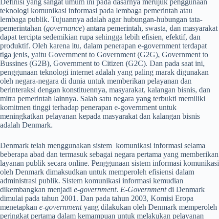
Definisi yang sangat umum ini pada dasarnya merujuk penggunaan
teknologi komunikasi informasi pada lembaga pemerintah atau
lembaga publik. Tujuannya adalah agar hubungan-hubungan tata-
pemerintahan (
governance
) antara pemerintah, swasta, dan masyarakat
dapat tercipta sedemikian rupa sehingga lebih efisien, efektif, dan
produktif. Oleh karena itu, dalam penerapan e-government terdapat
tiga jenis, yaitu Government to Government (G2G), Government to
Bussines (G2B), Government to Citizen (G2C). Dan pada saat ini,
penggunaan teknologi internet adalah yang paling marak digunakan
oleh negara-negara di dunia untuk memberikan pelayanan dan
berinteraksi dengan konstituennya, masyarakat, kalangan bisnis, dan
mitra pemerintah lainnya. Salah satu negara yang terbukti memiliki
komitmen tinggi terhadap penerapan e-government untuk
meningkatkan pelayanan kepada masyarakat dan kalangan bisnis
adalah Denmark.
Denmark telah menggunakan sistem komunikasi informasi selama
beberapa abad dan termasuk sebagai negara pertama yang memberikan
layanan publik secara online. Penggunaan sistem informasi komunikasi
oleh Denmark dimaksudkan untuk memperoleh efisiensi dalam
administrasi publik. Sistem komunikasi informasi kemudian
dikembangkan menjadi
e-government
.
E-Government
di Denmark
dimulai pada tahun 2001. Dan pada tahun 2003, Komisi Eropa
menetapkan
e-government
yang dilakukan oleh Denmark memperoleh
peringkat pertama dalam kemampuan untuk melakukan pelayanan