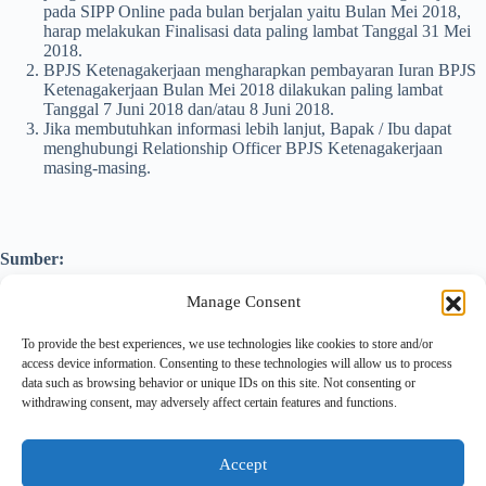
pada SIPP Online pada bulan berjalan yaitu Bulan Mei 2018,
harap melakukan Finalisasi data paling lambat Tanggal 31 Mei
2018.
BPJS Ketenagakerjaan mengharapkan pembayaran Iuran BPJS
Ketenagakerjaan Bulan Mei 2018 dilakukan paling lambat
Tanggal 7 Juni 2018 dan/atau 8 Juni 2018.
Jika membutuhkan informasi lebih lanjut, Bapak / Ibu dapat
menghubungi Relationship Officer BPJS Ketenagakerjaan
masing-masing.
Sumber:
Manage Consent
Surat Edaran Nomor B/3478/052018
Surat Edaran Nomor B/4092/052018
http://www.bpjsketenagakerjaan.go.id/
To provide the best experiences, we use technologies like cookies to store and/or
access device information. Consenting to these technologies will allow us to process
data such as browsing behavior or unique IDs on this site. Not consenting or
withdrawing consent, may adversely affect certain features and functions.
Accept