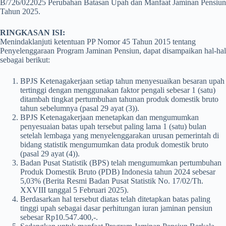
B/726/022025 Perubahan Batasan Upah dan Manfaat Jaminan Pensiun
Tahun 2025.
RINGKASAN ISI:
Menindaklanjuti ketentuan PP Nomor 45 Tahun 2015 tentang
Penyelenggaraan Program Jaminan Pensiun, dapat disampaikan hal-hal
sebagai berikut:
BPJS Ketenagakerjaan setiap tahun menyesuaikan besaran upah
tertinggi dengan menggunakan faktor pengali sebesar 1 (satu)
ditambah tingkat pertumbuhan tahunan produk domestik bruto
tahun sebelumnya (pasal 29 ayat (3)).
BPJS Ketenagakerjaan menetapkan dan mengumumkan
penyesuaian batas upah tersebut paling lama 1 (satu) bulan
setelah lembaga yang menyelenggarakan urusan pemerintah di
bidang statistik mengumumkan data produk domestik bruto
(pasal 29 ayat (4)).
Badan Pusat Statistik (BPS) telah mengumumkan pertumbuhan
Produk Domestik Bruto (PDB) Indonesia tahun 2024 sebesar
5,03% (Berita Resmi Badan Pusat Statistik No. 17/02/Th.
XXVIII tanggal 5 Februari 2025).
Berdasarkan hal tersebut diatas telah ditetapkan batas paling
tinggi upah sebagai dasar perhitungan iuran jaminan pensiun
sebesar Rp10.547.400,-.