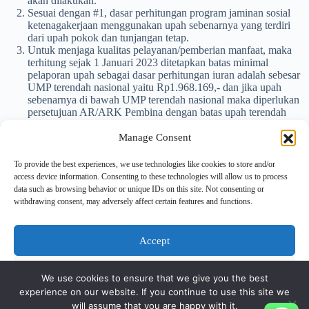
akan dilakukan.
Sesuai dengan #1, dasar perhitungan program jaminan sosial
ketenagakerjaan menggunakan upah sebenarnya yang terdiri
dari upah pokok dan tunjangan tetap.
Untuk menjaga kualitas pelayanan/pemberian manfaat, maka
terhitung sejak 1 Januari 2023 ditetapkan batas minimal
pelaporan upah sebagai dasar perhitungan iuran adalah sebesar
UMP terendah nasional yaitu Rp1.968.169,- dan jika upah
sebenarnya di bawah UMP terendah nasional maka diperlukan
persetujuan AR/ARK Pembina dengan batas upah terendah
adalah Rp1.000.000,-.
Sesuai dengan #3, perubahan batas upah terendah sebesar
Manage Consent
Rp1.000.000,-.telah diterapkan pada aplikasi SIPP sejak April
2023 sehingga untuk perhitungan iuran BPJS Ketenagakerjaan
To provide the best experiences, we use technologies like cookies to store and/or
menggunakan batas upah terendah.
access device information. Consenting to these technologies will allow us to process
Sesuai dengan #3, sesuai informasi dari Relationship Officer
data such as browsing behavior or unique IDs on this site. Not consenting or
(RO) & Kring BPJS Ketenagakerjaan bahwa saat ini
withdrawing consent, may adversely affect certain features and functions.
Relationship Officer (RO) tidak bisa melakukan perubahan
pengaturan batas upah lebih rendah dari upah terendah sebesar
Rp1.000.000,-.
Accept
Untuk informasi lebih lanjut dapat menghubungi Relationship
Officer (RO) dan/atau kantor BPJS Ketenagakerjaan tempat
Deny
perusahaan atau tempat cabang terdaftar.
We use cookies to ensure that we give you the best
experience on our website. If you continue to use this site we
View preferences
will assume that you are happy with it.