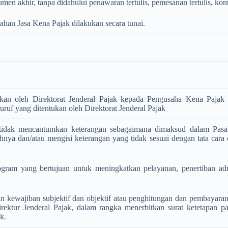
en akhir, tanpa didahului penawaran tertulis, pemesanan tertulis, kont
an Jasa Kena Pajak dilakukan secara tunai.
ikan oleh Direktorat Jenderal Pajak kepada Pengusaha Kena Paja
ruf yang ditentukan oleh Direktorat Jenderal Pajak
tidak mencantumkan keterangan sebagaimana dimaksud dalam Pasa
ya dan/atau mengisi keterangan yang tidak sesuai dengan tata cara 
ogram yang bertujuan untuk meningkatkan pelayanan, penertiban a
an kewajiban subjektif dan objektif atau penghitungan dan pembayara
Direktur Jenderal Pajak, dalam rangka menerbitkan surat ketetapa
k.