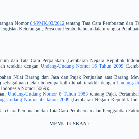
Keuangan Nomor
84/PMK.03/2012
tentang Tata Cara Pembuatan dan Ta
a Pengisian Keterangan, Prosedur Pemberitahuan dalam rangka Pembuat
mum dan Tata Cara Perpajakan (Lembaran Negara Republik Indo
bah terakhir dengan
Undang-Undang Nomor 16 Tahun 2009
(Lemba
bahan Nilai Barang dan Jasa dan Pajak Penjualan atas Barang M
ebagaimana telah beberapa kali diubah terakhir dengan
Undang-U
Indonesia Nomor 5069);
naan
Undang-Undang Nomor 8 Tahun 1983
tentang Pajak Pertamba
ng-Undang Nomor 42 tahun 2009
(Lembaran Negara Republik Ind
ata Cara Pembuatan dan Tata Cara Pembetulan atau Penggantian Faktu
MEMUTUSKAN :