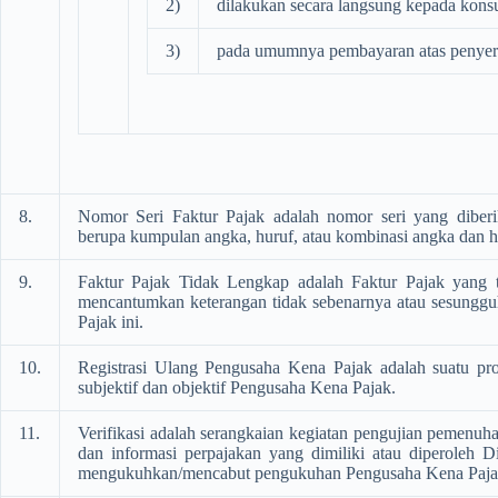
2)
dilakukan secara langsung kepada konsum
3)
pada umumnya pembayaran atas penyerah
8.
Nomor Seri Faktur Pajak adalah nomor seri yang diber
berupa kumpulan angka, huruf, atau kombinasi angka dan hu
9.
Faktur Pajak Tidak Lengkap adalah Faktur Pajak yang 
mencantumkan keterangan tidak sebenarnya atau sesungguhn
Pajak ini.
10.
Registrasi Ulang Pengusaha Kena Pajak adalah suatu pr
subjektif dan objektif Pengusaha Kena Pajak.
11.
Verifikasi adalah serangkaian kegiatan pengujian pemenuh
dan informasi perpajakan yang dimiliki atau diperoleh 
mengukuhkan/mencabut pengukuhan Pengusaha Kena Paja