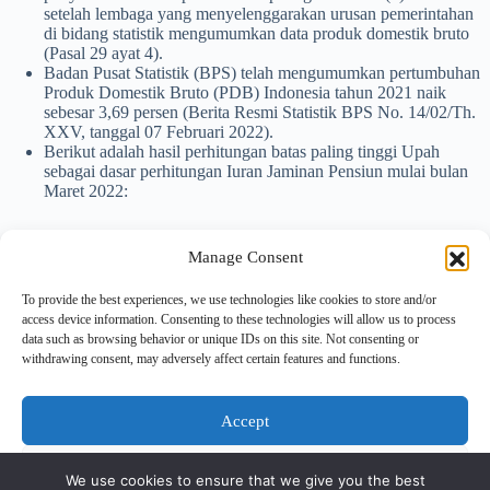
setelah lembaga yang menyelenggarakan urusan pemerintahan
di bidang statistik mengumumkan data produk domestik bruto
(Pasal 29 ayat 4).
Badan Pusat Statistik (BPS) telah mengumumkan pertumbuhan
Produk Domestik Bruto (PDB) Indonesia tahun 2021 naik
sebesar 3,69 persen (Berita Resmi Statistik BPS No. 14/02/Th.
XXV, tanggal 07 Februari 2022).
Berikut adalah hasil perhitungan batas paling tinggi Upah
sebagai dasar perhitungan Iuran Jaminan Pensiun mulai bulan
Maret 2022:
= Batas Upah Tertinggi Tahun 2021 x (1+ Tingkat Pertumbuhan
Produk Domestik Bruto Tahun 2021)
Manage Consent
= Rp8.754.600,- x (1 + 3,69/100)
= Rp9.077.654,- dibulatkan menjadi Rp9.077.600,-
To provide the best experiences, we use technologies like cookies to store and/or
access device information. Consenting to these technologies will allow us to process
data such as browsing behavior or unique IDs on this site. Not consenting or
Bagi Perusahaan yang telah melakukan rekonsiliasi/siap rekon
withdrawing consent, may adversely affect certain features and functions.
untuk bulan Maret 2022 dan belum menyesuaikan ketentuan
batasan Upah Jaminan Pensiun tahun 2022 agar melakukan
penyesuaian.
Accept
Deny
We use cookies to ensure that we give you the best