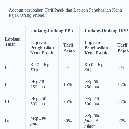
Adapun perubahan Tarif Pajak dan Lapisan Penghasilan Kena
Pajak Orang Pribadi:
Undang-Undang PPh
Undang-Undang HPP
Lapisan
Lapisan
Lapisan
Tarif
Tarif
Tarif
Penghasilan
Penghasilan
Pajak
Pajak
Kena Pajak
Kena Pajak
Rp 0 – Rp
Rp 0 – Rp
I
5%
5%
50
juta
60
juta
>Rp
50
–
>Rp
60
–
II
15%
15%
250 juta
250 juta
>Rp 250 –
>Rp 250 –
III
25%
25%
500 juta
500 juta
>Rp 500
>Rp 500
IV
30%
juta – 5
30%
juta
miliar