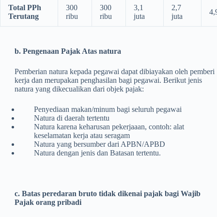
Total PPh
300
300
3,1
2,7
4,
Terutang
ribu
ribu
juta
juta
b. Pengenaan Pajak Atas natura
Pemberian natura kepada pegawai dapat dibiayakan oleh pemberi
kerja dan merupakan penghasilan bagi pegawai. Berikut jenis
natura yang dikecualikan dari objek pajak:
Penyediaan makan/minum bagi seluruh pegawai
Natura di daerah tertentu
Natura karena keharusan pekerjaaan, contoh: alat
keselamatan kerja atau seragam
Natura yang bersumber dari APBN/APBD
Natura dengan jenis dan Batasan tertentu.
c. Batas peredaran bruto tidak dikenai pajak bagi Wajib
Pajak orang pribadi