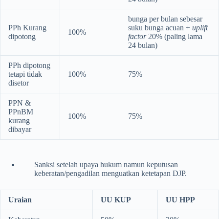
bunga per bulan sebesar
PPh Kurang
suku bunga acuan +
uplift
100%
dipotong
factor
20% (paling lama
24 bulan)
PPh dipotong
tetapi tidak
100%
75%
disetor
PPN &
PPnBM
100%
75%
kurang
dibayar
Sanksi setelah upaya hukum namun keputusan
keberatan/pengadilan menguatkan ketetapan DJP.
Uraian
UU KUP
UU HPP