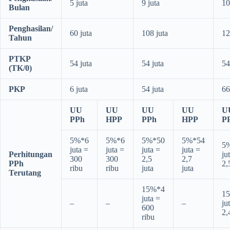
5 juta
9 juta
10
Bulan
Penghasilan/
60 juta
108 juta
12
Tahun
PTKP
54 juta
54 juta
54
(TK/0)
PKP
6 juta
54 juta
66
UU
UU
UU
UU
U
PPh
HPP
PPh
HPP
P
5%*6
5%*6
5%*50
5%*54
5
juta =
juta =
juta =
juta =
Perhitungan
ju
300
300
2,5
2,7
PPh
2,
ribu
ribu
juta
juta
Terutang
15%*4
1
juta =
–
–
–
ju
600
2,
ribu