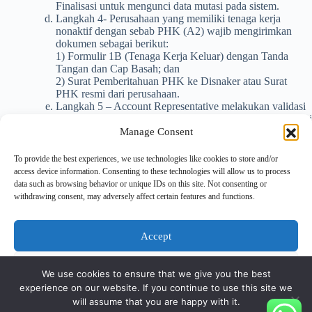
Finalisasi untuk mengunci data mutasi pada sistem.
Langkah 4- Perusahaan yang memiliki tenaga kerja
nonaktif dengan sebab PHK (A2) wajib mengirimkan
dokumen sebagai berikut:
1) Formulir 1B (Tenaga Kerja Keluar) dengan Tanda
Tangan dan Cap Basah; dan
2) Surat Pemberitahuan PHK ke Disnaker atau Surat
PHK resmi dari perusahaan.
Langkah 5 – Account Representative melakukan validasi
dokumen pendukung PHK dan proses Approval Finalisasi
BPJS Ketenagakerjaan.
Manage Consent
To provide the best experiences, we use technologies like cookies to store and/or
LAMPIRAN:
access device information. Consenting to these technologies will allow us to process
• Pelaporan Nonaktif Tenaga Kerja PHK.
data such as browsing behavior or unique IDs on this site. Not consenting or
• Panduan Alur MFA Aplikasi SIPP & Mekanisme Penonaktifan
withdrawing consent, may adversely affect certain features and functions.
Tenaga Kerja PHK.
Pelaporan Nonaktif Tenaga Kerja PHK
Accept
Panduan Alur MFA Aplikasi SIPP & Mekanisme Penonaktifan Tenaga
Kerja PHK
Deny
We use cookies to ensure that we give you the best
experience on our website. If you continue to use this site we
View preferences
will assume that you are happy with it.