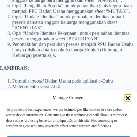
anggota keluarga baru menggunakan
sheet
“ANGKEL”.
Opsi “Pengalihan Peserta” untuk pengalihan jenis kepesertaan
menjadi PPU Badan Usaha menggunakan
sheet
“MUTASI”.
Opsi “Update Identitas” untuk perubahan identitas pribadi
peserta dan/atau anggota keluarga menggunakan
sheet
“IDENTITAS”.
Opsi “Update Identitas Pekerjaan” untuk perubahan identitas
peserta menggunakan
sheet
“PEKERJAAN”.
Penonaktifan dan peralihan peserta menjadi PPU Badan Usaha
hanya diisikan data Kepala Keluarga/Hubkel (Hubungan
Keluarga) peserta saja.
LAMPIRAN:
Formulir
upload
Badan Usaha pada aplikasi e-Dabu
Materi eDabu versi 7.6.0
Manage Consent
To provide the best experiences, we use technologies like cookies to store and/or
Formulir upload Badan Usaha pada aplikasi e-Dabu
access device information. Consenting to these technologies will allow us to process
data such as browsing behavior or unique IDs on this site. Not consenting or
Materi eDabu versi 7.6.0
withdrawing consent, may adversely affect certain features and functions.