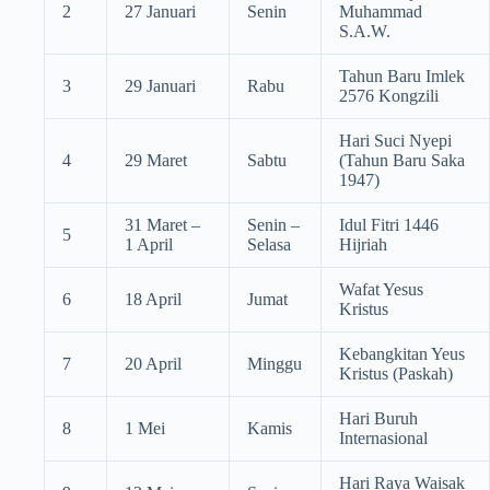
2
27 Januari
Senin
Muhammad
S.A.W.
Tahun Baru Imlek
3
29 Januari
Rabu
2576 Kongzili
Hari Suci Nyepi
4
29 Maret
Sabtu
(Tahun Baru Saka
1947)
31 Maret –
Senin –
Idul Fitri 1446
5
1 April
Selasa
Hijriah
Wafat Yesus
6
18 April
Jumat
Kristus
Kebangkitan Yeus
7
20 April
Minggu
Kristus (Paskah)
Hari Buruh
8
1 Mei
Kamis
Internasional
Hari Raya Waisak