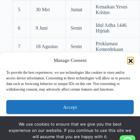
Kenaikan Yesus
5
30 Mei
Jumat
Kristus
Idul Adha 1446
6
9 Juni
Senin
Hijriah
Proklamasi
7
18 Agustus
Senin
Kemerdekaan
Manage Consent
26
Kelahiran Yesus
8
Jumat
Desember
Kristus
To provide the best experiences, we use technologies like cookies to store and/or
access device information. Consenting to these technologies will allow us to process
data such as browsing behavior or unique IDs on this site. Not consenting or
LAMPIRAN:
withdrawing consent, may adversely affect certain features and functions.
Surat Keputusan Bersama Terkait Perubahan Hari Libur Nasional dan
Cuti Bersama Tahun 2025.
Accept
Surat Keputusan Bersama Terkait Perubahan Hari Libur Nasional dan
Cuti Bersama Tahun 2025.
Deny
We use cookies to ensure that we give you the best
experience on our website. If you continue to use this site we
View preferences
will assume that you are happy with it.