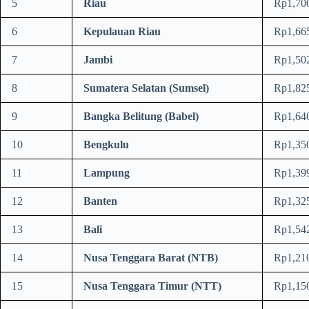
5
Riau
Rp1,70
6
Kepulauan Riau
Rp1,66
7
Jambi
Rp1,50
8
Sumatera Selatan (Sumsel)
Rp1,82
9
Bangka Belitung (Babel)
Rp1,64
10
Bengkulu
Rp1,35
11
Lampung
Rp1,39
12
Banten
Rp1,32
13
Bali
Rp1,54
14
Nusa Tenggara Barat (NTB)
Rp1,21
15
Nusa Tenggara Timur (NTT)
Rp1,15