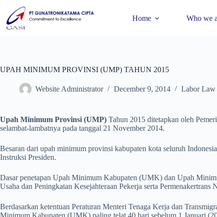
Home
Who we a
UPAH MINIMUM PROVINSI (UMP) TAHUN 2015
Website Administrator
December 9, 2014
Labor Law
Upah Minimum Provinsi (UMP)
Tahun 2015 ditetapkan oleh Pemer
selambat-lambatnya pada tanggal 21 November 2014.
Besaran dari upah minimum provinsi kabupaten kota seluruh Indones
Instruksi Presiden.
Dasar penetapan Upah Minimum Kabupaten (UMK) dan Upah Minimum
Usaha dan Peningkatan Kesejahteraan Pekerja serta Permenakertrans
Berdasarkan ketentuan Peraturan Menteri Tenaga Kerja dan Transmigr
Minimum Kabupaten (UMK) paling telat 40 hari sebelum 1 Januari (20