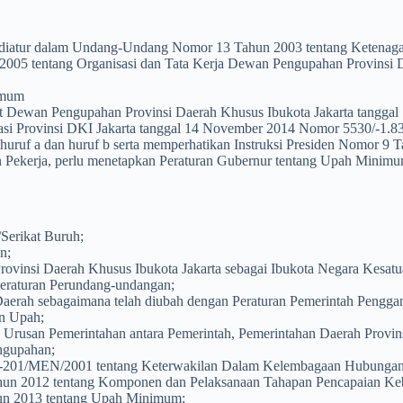
iatur dalam Undang-Undang Nomor 13 Tahun 2003 tentang Ketenagak
005 tentang Organisasi dan Tata Kerja Dewan Pengupahan Provinsi D
imum
urat Dewan Pengupahan Provinsi Daerah Khusus Ibukota Jakarta tang
si Provinsi DKI Jakarta tanggal 14 November 2014 Nomor 5530/-1.8
huruf a dan huruf b serta memperhatikan Instruksi Presiden Nomor 
 Pekerja, perlu menetapkan Peraturan Gubernur tentang Upah Minimu
Serikat Buruh;
n;
insi Daerah Khusus Ibukota Jakarta sebagai Ibukota Negara Kesatu
raturan Perundang-undangan;
erah sebagaimana telah diubah dengan Peraturan Pemerintah Pengg
an Upah;
Urusan Pemerintahan antara Pemerintah, Pemerintahan Daerah Provin
ngupahan;
-201/MEN/2001 tentang Keterwakilan Dalam Kelembagaan Hubungan I
ahun 2012 tentang Komponen dan Pelaksanaan Tahapan Pencapaian K
hun 2013 tentang Upah Minimum;