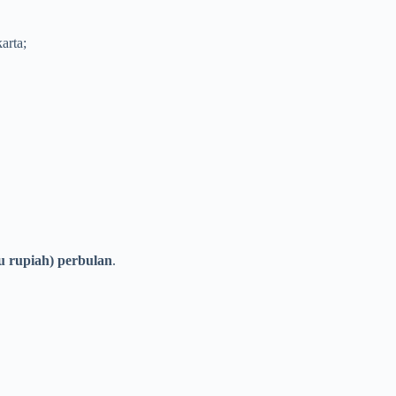
arta;
bu rupiah) perbulan
.