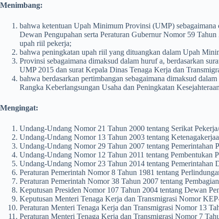
Menimbang:
bahwa ketentuan Upah Minimum Provinsi (UMP) sebagaimana d
Dewan Pengupahan serta Peraturan Gubernur Nomor 59 Tahun 2
upah riil pekerja;
bahwa peningkatan upah riil yang dituangkan dalam Upah Min
Provinsi sebagaimana dimaksud dalam huruf a, berdasarkan s
UMP 2015 dan surat Kepala Dinas Tenaga Kerja dan Transmigra
bahwa berdasarkan pertimbangan sebagaimana dimaksud dalam 
Rangka Keberlangsungan Usaha dan Peningkatan Kesejahteraan
Mengingat:
Undang-Undang Nomor 21 Tahun 2000 tentang Serikat Pekerja/
Undang-Undang Nomor 13 Tahun 2003 tentang Ketenagakerjaa
Undang-Undang Nomor 29 Tahun 2007 tentang Pemerintahan Prov
Undang-Undang Nomor 12 Tahun 2011 tentang Pembentukan Pe
Undang-Undang Nomor 23 Tahun 2014 tentang Pemerintahan Da
Peraturan Pemerintah Nomor 8 Tahun 1981 tentang Perlindung
Peraturan Pemerintah Nomor 38 Tahun 2007 tentang Pembagian 
Keputusan Presiden Nomor 107 Tahun 2004 tentang Dewan Pe
Keputusan Menteri Tenaga Kerja dan Transmigrasi Nomor KEP
Peraturan Menteri Tenaga Kerja dan Transmigrasi Nomor 13 T
Peraturan Menteri Tenaga Kerja dan Transmigrasi Nomor 7 Ta