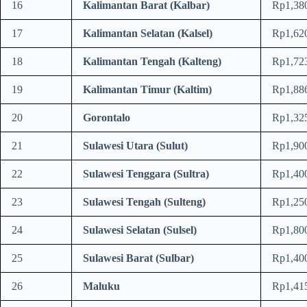
16
Kalimantan Barat (Kalbar)
Rp1,38
17
Kalimantan Selatan (Kalsel)
Rp1,62
18
Kalimantan Tengah
(Kalteng)
Rp1,72
19
Kalimantan Timur (Kaltim)
Rp1,88
20
Gorontalo
Rp1,32
21
Sulawesi Utara (Sulut)
Rp1,90
22
Sulawesi Tenggara (Sultra)
Rp1,40
23
Sulawesi Tengah (Sulteng)
Rp1,25
24
Sulawesi Selatan (Sulsel)
Rp1,80
25
Sulawesi Barat (Sulbar)
Rp1,40
26
Maluku
Rp1,41