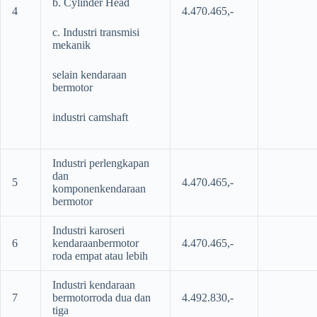
b. Cylinder Head
4
4.470.465,-
c. Industri transmisi
mekanik
selain kendaraan
bermotor
industri camshaft
Industri perlengkapan
dan
5
4.470.465,-
komponenkendaraan
bermotor
Industri karoseri
6
kendaraanbermotor
4.470.465,-
roda empat atau lebih
Industri kendaraan
7
bermotorroda dua dan
4.492.830,-
tiga