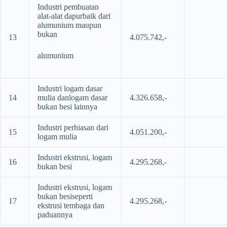
Industri pembuatan
alat-alat dapurbaik dari
alumunium maupun
bukan
13
4.075.742,-
alumunium
Industri logam dasar
14
mulia danlogam dasar
4.326.658,-
bukan besi lainnya
Industri perhiasan dari
15
4.051.200,-
logam mulia
Industri ekstrusi, logam
16
4.295.268,-
bukan besi
Industri ekstrusi, logam
bukan besiseperti
17
4.295.268,-
ekstrusi tembaga dan
paduannya