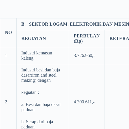
B.
SEKTOR LOGAM, ELEKTRONIK DAN MESI
NO
PERBULAN
KEGIATAN
KETER
(Rp)
Industri kemasan
1
3.726.960,-
kaleng
Industri besi dan baja
dasar(iron and steel
making) dengan
kegiatan :
2
4.390.611,-
a. Besi dan baja dasar
paduan
b. Scrap dari baja
paduan