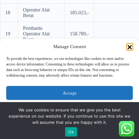
Operator Alat
18
185.023,-
Berat
Pembantu
19
Operator Alat
158.789,-
Berat
Manage Consent
20
Tukang Las
158.789,-
To provide the best experiences, we use technologies like cookies to store and/or
access device information. Consenting to these technologies will allow us to process
data such as browsing behavior or unique IDs on this site. Not consenting or
Sumber :
withdrawing consent, may adversely affect certain features and functions.
https://jdih.jakarta.go.id/uploads/default/produkhukum/
Accept
Deny
We use cookies to ensure that we give you the best
experience on our website. If you continue to use this site we
View preferences
will assume that you are happy with it.
Copyright © 2026 - PT Gunatronikatama
Ok
Cookie Policy
Privacy Statement