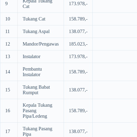
Kepala Tukang
9
173.978,-
Cat
10
Tukang Cat
158.789,-
11
Tukang Aspal
138.077,-
12
Mandor/Pengawas
185.023,-
13
Instalator
173.978,-
Pembantu
14
158.789,-
Instalator
Tukang Babat
15
138.077,-
Rumput
Kepala Tukang
16
Pasang
158.789,-
Pipa/Ledeng
Tukang Pasang
17
138.077,-
Pipa