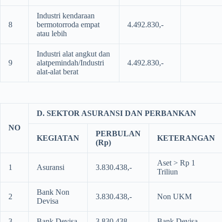
Industri kendaraan
8
bermotorroda empat
4.492.830,-
atau lebih
Industri alat angkut dan
9
alatpemindah/Industri
4.492.830,-
alat-alat berat
D. SEKTOR ASURANSI DAN PERBANKAN
NO
PERBULAN
KEGIATAN
KETERANGAN
(Rp)
Aset > Rp 1
1
Asuransi
3.830.438,-
Triliun
Bank Non
2
3.830.438,-
Non UKM
Devisa
3
Bank Devisa
3.830.438,-
Bank Devisa