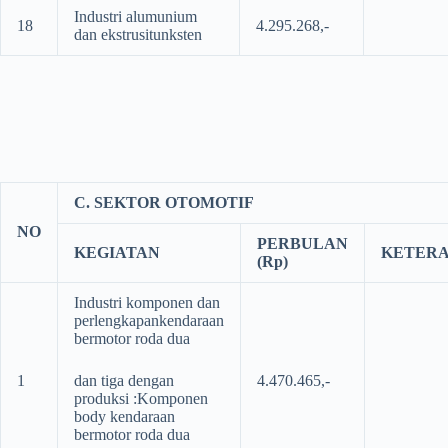
Industri alumunium
18
4.295.268,-
dan ekstrusitunksten
C. SEKTOR OTOMOTIF
NO
PERBULAN
KEGIATAN
KETER
(Rp)
Industri komponen dan
perlengkapankendaraan
bermotor roda dua
1
dan tiga dengan
4.470.465,-
produksi :Komponen
body kendaraan
bermotor roda dua