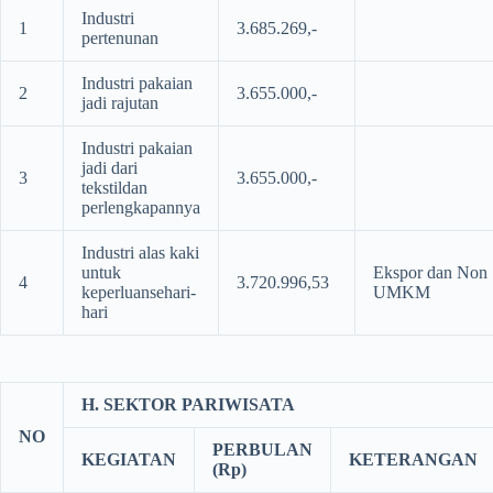
Industri
1
3.685.269,-
pertenunan
Industri pakaian
2
3.655.000,-
jadi rajutan
Industri pakaian
jadi dari
3
3.655.000,-
tekstildan
perlengkapannya
Industri alas kaki
untuk
Ekspor dan Non
4
3.720.996,53
keperluansehari-
UMKM
hari
H. SEKTOR PARIWISATA
NO
PERBULAN
KEGIATAN
KETERANGAN
(Rp)