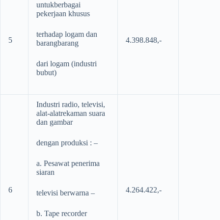
untukberbagai
pekerjaan khusus
terhadap logam dan
5
4.398.848,-
barangbarang
dari logam (industri
bubut)
Industri radio, televisi,
alat-alatrekaman suara
dan gambar
dengan produksi : –
a. Pesawat penerima
siaran
6
4.264.422,-
televisi berwarna –
b. Tape recorder