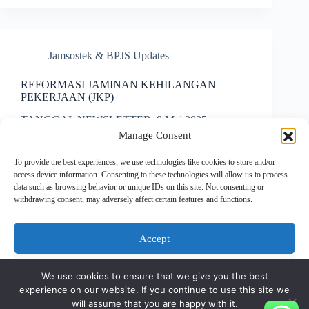
Jamsostek & BPJS Updates
REFORMASI JAMINAN KEHILANGAN
PEKERJAAN (JKP)
TANGGAL NEWSLETTER: 8 Mei 2025
RUJUKAN: – PP No. 6 Tahun 2025 – PP No. 37
Manage Consent
Tahun 2021 – UU No. 40 Tahun 2004 tentang SJSN
– UU No. 6 Tahun 2023 tentang Cipta Kerja –
To provide the best experiences, we use technologies like cookies to store and/or
Permenaker No. 7 &…
access device information. Consenting to these technologies will allow us to process
Website Administrator
May 9, 2025
data such as browsing behavior or unique IDs on this site. Not consenting or
withdrawing consent, may adversely affect certain features and functions.
Accept
PREV
NEXT
Deny
We use cookies to ensure that we give you the best
experience on our website. If you continue to use this site we
View preferences
will assume that you are happy with it.