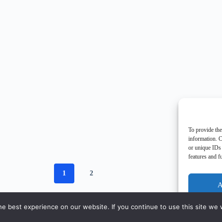
To provide the
information. C
or unique IDs 
features and f
1
2
A
e best experience on our website. If you continue to use this site we w