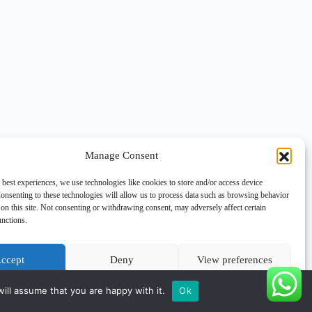
Manage Consent
 best experiences, we use technologies like cookies to store and/or access device
onsenting to these technologies will allow us to process data such as browsing behavior
on this site. Not consenting or withdrawing consent, may adversely affect certain
unctions.
NEXT
ccept
Deny
View preferences
Cookie Policy
Privacy Statement
ill assume that you are happy with it.
Ok