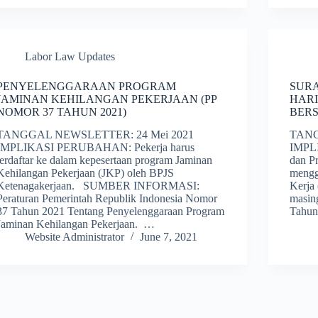
Labor Law Updates
PENYELENGGARAAN PROGRAM
SUR
JAMINAN KEHILANGAN PEKERJAAN (PP
HARI
NOMOR 37 TAHUN 2021)
BERS
TANGGAL NEWSLETTER: 24 Mei 2021
TANG
IMPLIKASI PERUBAHAN: Pekerja harus
IMPL
terdaftar ke dalam kepesertaan program Jaminan
dan P
Kehilangan Pekerjaan (JKP) oleh BPJS
mengg
Ketenagakerjaan. SUMBER INFORMASI:
Kerja
Peraturan Pemerintah Republik Indonesia Nomor
masin
37 Tahun 2021 Tentang Penyelenggaraan Program
Tahu
Jaminan Kehilangan Pekerjaan. …
Website Administrator
June 7, 2021