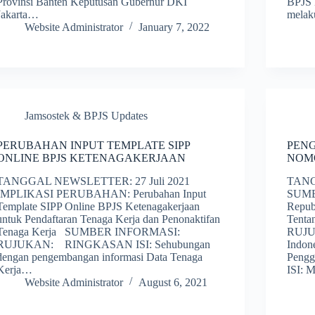
Provinsi Banten Keputusan Gubernur DKI
BPJS 
Jakarta…
mela
Website Administrator
January 7, 2022
Jamsostek & BPJS Updates
PERUBAHAN INPUT TEMPLATE SIPP
PENG
ONLINE BPJS KETENAGAKERJAAN
NOMO
TANGGAL NEWSLETTER: 27 Juli 2021
TANG
IMPLIKASI PERUBAHAN: Perubahan Input
SUMB
Template SIPP Online BPJS Ketenagakerjaan
Repub
untuk Pendaftaran Tenaga Kerja dan Penonaktifan
Tenta
Tenaga Kerja SUMBER INFORMASI:
RUJUK
RUJUKAN: RINGKASAN ISI: Sehubungan
Indon
dengan pengembangan informasi Data Tenaga
Peng
Kerja…
ISI: 
Website Administrator
August 6, 2021