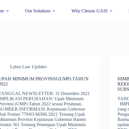
re
Our Solutions
Why Choose GASI
Labor Law Updates
UPAH MINIMUM PROVINSI (UMP) TAHUN
HIM
2022
REK
SUBS
TANGGAL NEWSLETTER: 31 Desember 2021
IMPLIKASI PERUBAHAN: Upah Minimum
TANG
Provinsi (UMP) Tahun 2022 sesuai Peraturan.
IMPL
SUMBER INFORMASI: Keputusan Gubernur
yang 
Bali Nomor 779/03-M/HK/2021 Tentang Upah
Pengu
Minimum Provinsi Keputusan Gubernur Banten
Bantu
Nomor 561 Tentang Penetapan Upah Minimum
updat