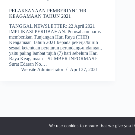
PELAKSANAAN PEMBERIAN THR
KEAGAMAAN TAHUN 2021
TANGGAL NEWSLETTER: 22 April 2021
IMPLIKASI PERUBAHAN: Perusahaan harus
memberikan Tunjangan Hari Raya (THR)
Keagamaan Tahun 2021 kepada pekerja/buruh
sesuai ketentuan peraturan perundang-undangan,
yaitu paling lambat tujuh (7) hari sebelum Hari
Raya Keagamaan. SUMBER INFORMASI:
Surat Edaran No.…
Website Administrator
April 27, 2021
We use cookies to ensure that we give you th
Copyright © 2026 - PT Gunatronikatama