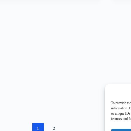
To provide the
information. C
or unique IDs 
features and f
1
2