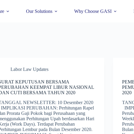
re
Our Solutions
Why Choose GASI
Labor Law Updates
SURAT KEPUTUSAN BERSAMA
PEMB
PERUBAHAN KEEMPAT LIBUR NASIONAL
PEM
DAN CUTI BERSAMA TAHUN 2020
2020
TANGGAL NEWSLETTER: 10 Desember 2020
TANG
IMPLIKASI PERUBAHAN: Perhitungan Rapel
IMPL
dan Prorata Gaji Pokok bagi Perusahaan yang
Peruba
menggunakan Perhitungan Upah berdasarkan Hari
Weekl
Kerja (Work Days). Terdapat Perubahan
Perub
Perhitungan Lembur pada Bulan Desember 2020.
Bula