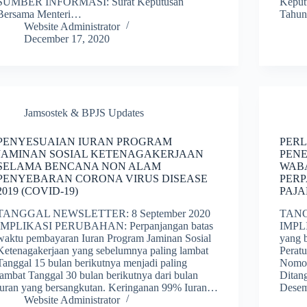
SUMBER INFORMASI: Surat Keputusan
Keput
Bersama Menteri…
Tahu
Website Administrator
December 17, 2020
Jamsostek & BPJS Updates
PENYESUAIAN IURAN PROGRAM
PER
JAMINAN SOSIAL KETENAGAKERJAAN
PENE
SELAMA BENCANA NON ALAM
WAB
PENYEBARAN CORONA VIRUS DISEASE
PERP
2019 (COVID-19)
PAJ
TANGGAL NEWSLETTER: 8 September 2020
TANG
IMPLIKASI PERUBAHAN: Perpanjangan batas
IMPL
waktu pembayaran Iuran Program Jaminan Sosial
yang b
Ketenagakerjaan yang sebelumnya paling lambat
Perat
Tanggal 15 bulan berikutnya menjadi paling
Nomor
lambat Tanggal 30 bulan berikutnya dari bulan
Ditan
iuran yang bersangkutan. Keringanan 99% Iuran…
Desem
Website Administrator