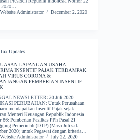
usan Presiden Republik Indonesia Nomor 22
n 2020…
Website Administrator
December 2, 2020
Tax Updates
LUASAN LAPANGAN USAHA
RIMA INSENTIF PAJAK TERDAMPAK
AH VIRUS CORONA &
ANJANGAN PEMBERIAN INSENTIF
AK
GAL NEWSLETTER: 20 Juli 2020
IKASI PERUBAHAN: Untuk Perusahaan
aru mendapatkan Insentif Pajak sejak
uran Menteri Keuangan Republik Indonesia
 86: Pemberian Fasilitas PPh Pasal 21
ggung Pemerintah (DTP) (Masa Juli s.d.
ber 2020) untuk Pegawai dengan kriteria…
Website Administrator
July 22, 2020