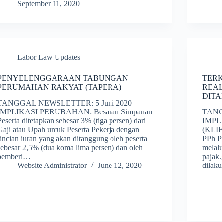
September 11, 2020
Labor Law Updates
PENYELENGGARAAN TABUNGAN
TERK
PERUMAHAN RAKYAT (TAPERA)
REAL
DIT
TANGGAL NEWSLETTER: 5 Juni 2020
IMPLIKASI PERUBAHAN: Besaran Simpanan
TANG
Peserta ditetapkan sebesar 3% (tiga persen) dari
IMP
Gaji atau Upah untuk Peserta Pekerja dengan
(KLIE
rincian iuran yang akan ditanggung oleh peserta
PPh P
sebesar 2,5% (dua koma lima persen) dan oleh
melalu
pemberi…
pajak.
Website Administrator
June 12, 2020
dilak